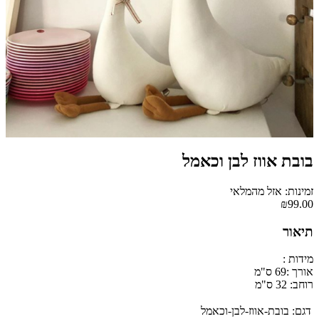
בובת אווז לבן וכאמל
זמינות: אזל מהמלאי
₪99.00
תיאור
מידות :
אורך :69 ס"מ
רוחב: 32 ס"מ
דגם:
בובת-אווז-לבן-וכאמל