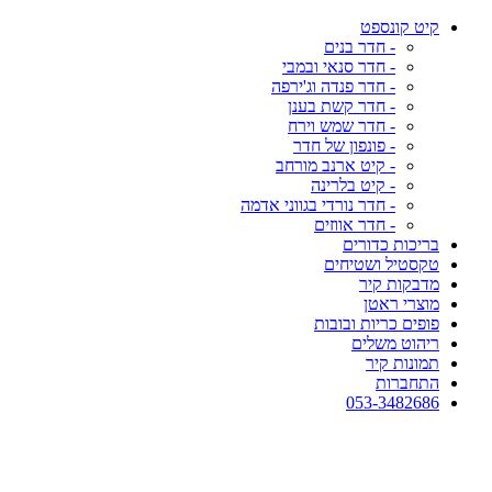
קיט קונספט
- חדר בנים
- חדר סנאי ובמבי
- חדר פנדה וג'ירפה
- חדר קשת בענן
- חדר שמש וירח
- פונפון של חדר
- קיט ארנב מורחב
- קיט בלרינה
- חדר נורדי בגווני אדמה
- חדר אווזים
בריכות כדורים
טקסטיל ושטיחים
מדבקות קיר
מוצרי ראטן
פופים כריות ובובות
ריהוט משלים
תמונות קיר
התחברות
053-3482686