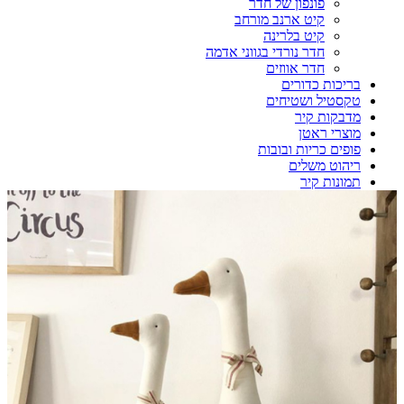
פונפון של חדר
קיט ארנב מורחב
קיט בלרינה
חדר נורדי בגווני אדמה
חדר אווזים
בריכות כדורים
טקסטיל ושטיחים
מדבקות קיר
מוצרי ראטן
פופים כריות ובובות
ריהוט משלים
תמונות קיר