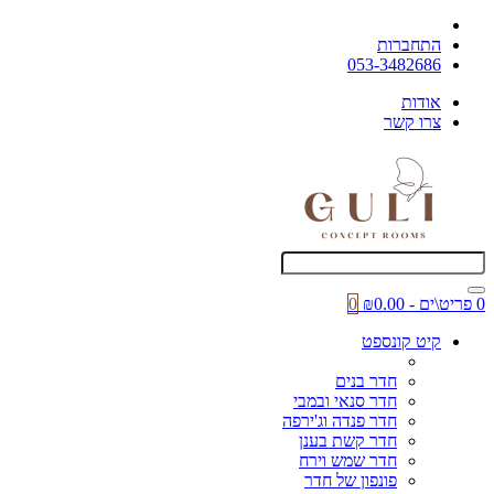
התחברות
053-3482686
אודות
צרו קשר
0 פריט\ים - ₪0.00
0
קיט קונספט
חדר בנים
חדר סנאי ובמבי
חדר פנדה וג'ירפה
חדר קשת בענן
חדר שמש וירח
פונפון של חדר