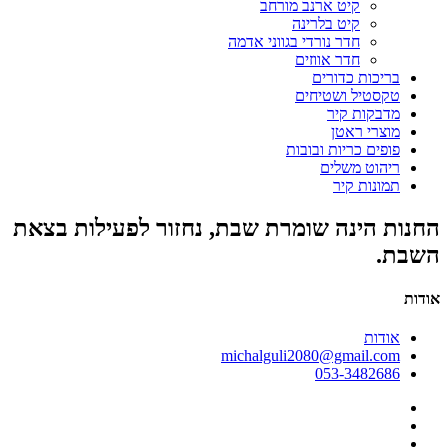
קיט ארנב מורחב
קיט בלרינה
חדר נורדי בגווני אדמה
חדר אווזים
בריכות כדורים
טקסטיל ושטיחים
מדבקות קיר
מוצרי ראטן
פופים כריות ובובות
ריהוט משלים
תמונות קיר
החנות הינה שומרת שבת, נחזור לפעילות בצאת
השבת.
אודות
אודות
michalguli2080@gmail.com
053-3482686