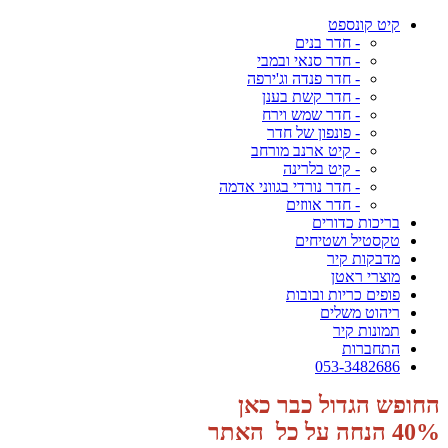
קיט קונספט
- חדר בנים
- חדר סנאי ובמבי
- חדר פנדה וג'ירפה
- חדר קשת בענן
- חדר שמש וירח
- פונפון של חדר
- קיט ארנב מורחב
- קיט בלרינה
- חדר נורדי בגווני אדמה
- חדר אווזים
בריכות כדורים
טקסטיל ושטיחים
מדבקות קיר
מוצרי ראטן
פופים כריות ובובות
ריהוט משלים
תמונות קיר
התחברות
053-3482686
החופש הגדול כבר כאן
40% הנחה על כל האתר