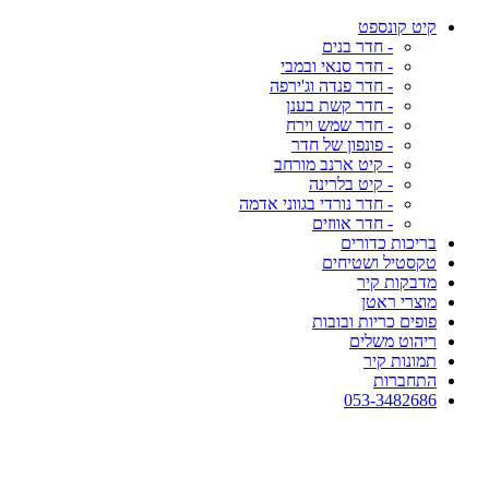
קיט קונספט
- חדר בנים
- חדר סנאי ובמבי
- חדר פנדה וג'ירפה
- חדר קשת בענן
- חדר שמש וירח
- פונפון של חדר
- קיט ארנב מורחב
- קיט בלרינה
- חדר נורדי בגווני אדמה
- חדר אווזים
בריכות כדורים
טקסטיל ושטיחים
מדבקות קיר
מוצרי ראטן
פופים כריות ובובות
ריהוט משלים
תמונות קיר
התחברות
053-3482686