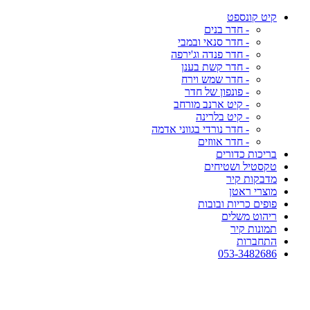
קיט קונספט
- חדר בנים
- חדר סנאי ובמבי
- חדר פנדה וג'ירפה
- חדר קשת בענן
- חדר שמש וירח
- פונפון של חדר
- קיט ארנב מורחב
- קיט בלרינה
- חדר נורדי בגווני אדמה
- חדר אווזים
בריכות כדורים
טקסטיל ושטיחים
מדבקות קיר
מוצרי ראטן
פופים כריות ובובות
ריהוט משלים
תמונות קיר
התחברות
053-3482686