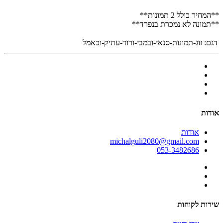
**המחיר כולל 2 תמונות**
**תמונה לא נמכרת בנפרד**
דגם:
זוג-תמונות-סנאי-ובמבי-ורוד-עתיק-וכאמל
אודות
אודות
michalguli2080@gmail.com
053-3482686
שירות לקוחות