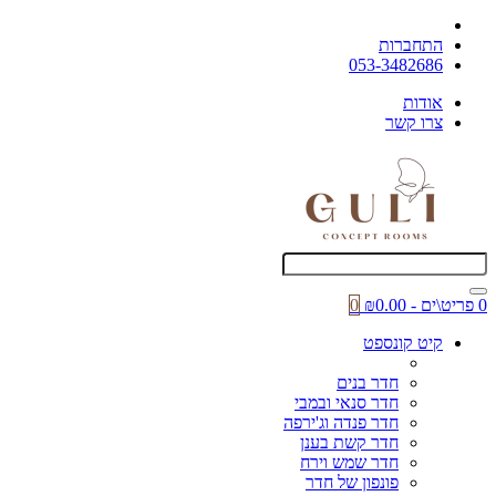
התחברות
053-3482686
אודות
צרו קשר
0 פריט\ים - ₪0.00
0
קיט קונספט
חדר בנים
חדר סנאי ובמבי
חדר פנדה וג'ירפה
חדר קשת בענן
חדר שמש וירח
פונפון של חדר