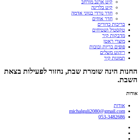
קיט ארנב מורחב
קיט בלרינה
חדר נורדי בגווני אדמה
חדר אווזים
בריכות כדורים
טקסטיל ושטיחים
מדבקות קיר
מוצרי ראטן
פופים כריות ובובות
ריהוט משלים
תמונות קיר
החנות הינה שומרת שבת, נחזור לפעילות בצאת
השבת.
אודות
אודות
michalguli2080@gmail.com
053-3482686