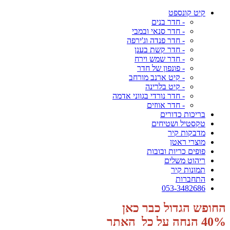
קיט קונספט
- חדר בנים
- חדר סנאי ובמבי
- חדר פנדה וג'ירפה
- חדר קשת בענן
- חדר שמש וירח
- פונפון של חדר
- קיט ארנב מורחב
- קיט בלרינה
- חדר נורדי בגווני אדמה
- חדר אווזים
בריכות כדורים
טקסטיל ושטיחים
מדבקות קיר
מוצרי ראטן
פופים כריות ובובות
ריהוט משלים
תמונות קיר
התחברות
053-3482686
החופש הגדול כבר כאן
40% הנחה על כל האתר