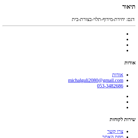
תיאור
דגם:
יחידת-מידוף-תלוי-בצורת-בית
אודות
אודות
michalguli2080@gmail.com
053-3482686
שירות לקוחות
צרו קשר
מפת האתר