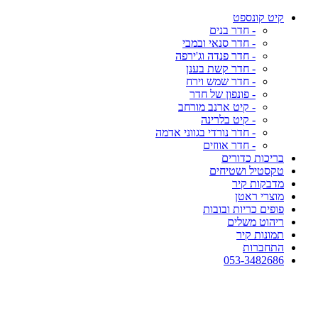
קיט קונספט
- חדר בנים
- חדר סנאי ובמבי
- חדר פנדה וג'ירפה
- חדר קשת בענן
- חדר שמש וירח
- פונפון של חדר
- קיט ארנב מורחב
- קיט בלרינה
- חדר נורדי בגווני אדמה
- חדר אווזים
בריכות כדורים
טקסטיל ושטיחים
מדבקות קיר
מוצרי ראטן
פופים כריות ובובות
ריהוט משלים
תמונות קיר
התחברות
053-3482686