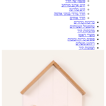
פונפון של חדר
קיט ארנב מורחב
קיט בלרינה
חדר נורדי בגווני אדמה
חדר אווזים
בריכות כדורים
טקסטיל ושטיחים
מדבקות קיר
מוצרי ראטן
פופים כריות ובובות
ריהוט משלים
תמונות קיר