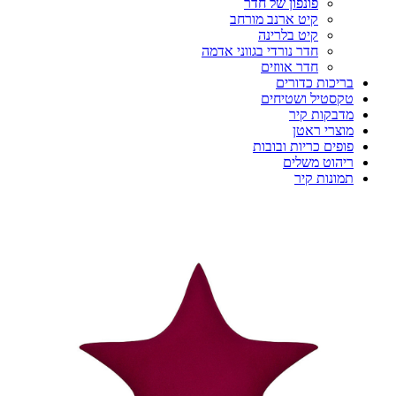
פונפון של חדר
קיט ארנב מורחב
קיט בלרינה
חדר נורדי בגווני אדמה
חדר אווזים
בריכות כדורים
טקסטיל ושטיחים
מדבקות קיר
מוצרי ראטן
פופים כריות ובובות
ריהוט משלים
תמונות קיר