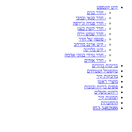
קיט קונספט
- חדר בנים
- חדר סנאי ובמבי
- חדר פנדה וג'ירפה
- חדר קשת בענן
- חדר שמש וירח
- פונפון של חדר
- קיט ארנב מורחב
- קיט בלרינה
- חדר נורדי בגווני אדמה
- חדר אווזים
בריכות כדורים
טקסטיל ושטיחים
מדבקות קיר
מוצרי ראטן
פופים כריות ובובות
ריהוט משלים
תמונות קיר
התחברות
053-3482686