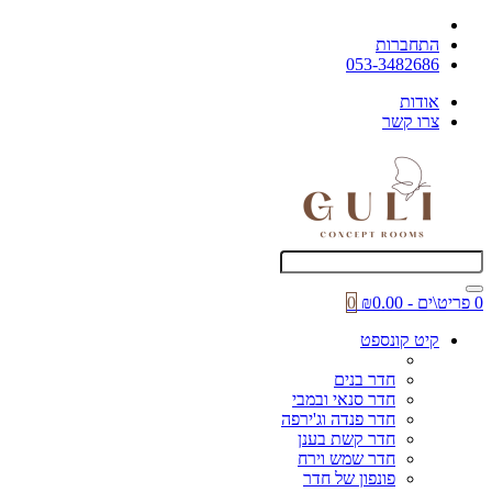
התחברות
053-3482686
אודות
צרו קשר
0 פריט\ים - ₪0.00
0
קיט קונספט
חדר בנים
חדר סנאי ובמבי
חדר פנדה וג'ירפה
חדר קשת בענן
חדר שמש וירח
פונפון של חדר