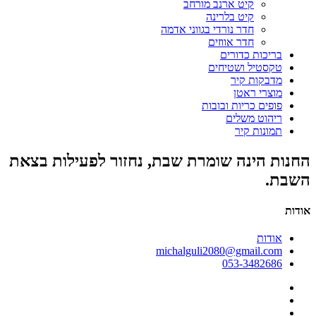
קיט ארנב מורחב
קיט בלרינה
חדר נורדי בגווני אדמה
חדר אווזים
בריכות כדורים
טקסטיל ושטיחים
מדבקות קיר
מוצרי ראטן
פופים כריות ובובות
ריהוט משלים
תמונות קיר
החנות הינה שומרת שבת, נחזור לפעילות בצאת
השבת.
אודות
אודות
michalguli2080@gmail.com
053-3482686