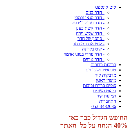
קיט קונספט
- חדר בנים
- חדר סנאי ובמבי
- חדר פנדה וג'ירפה
- חדר קשת בענן
- חדר שמש וירח
- פונפון של חדר
- קיט ארנב מורחב
- קיט בלרינה
- חדר נורדי בגווני אדמה
- חדר אווזים
בריכות כדורים
טקסטיל ושטיחים
מדבקות קיר
מוצרי ראטן
פופים כריות ובובות
ריהוט משלים
תמונות קיר
התחברות
053-3482686
החופש הגדול כבר כאן
40% הנחה על כל האתר