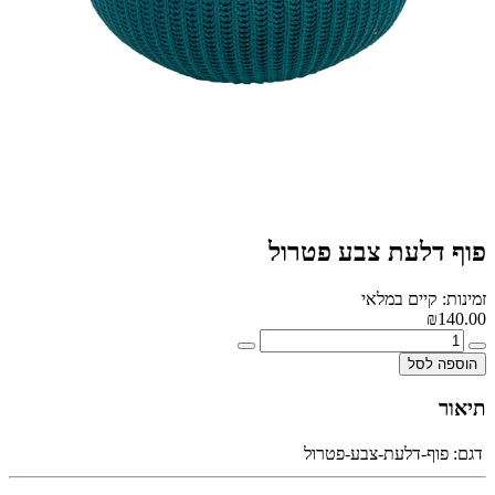
פוף דלעת צבע פטרול
זמינות: קיים במלאי
₪140.00
הוספה לסל
תיאור
דגם:
פוף-דלעת-צבע-פטרול