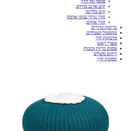
פונפון של חדר
קיט ארנב מורחב
קיט בלרינה
חדר נורדי בגווני אדמה
חדר אווזים
בריכות כדורים
טקסטיל ושטיחים
מדבקות קיר
מוצרי ראטן
פופים כריות ובובות
ריהוט משלים
תמונות קיר