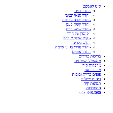
קיט קונספט
- חדר בנים
- חדר סנאי ובמבי
- חדר פנדה וג'ירפה
- חדר קשת בענן
- חדר שמש וירח
- פונפון של חדר
- קיט ארנב מורחב
- קיט בלרינה
- חדר נורדי בגווני אדמה
- חדר אווזים
בריכות כדורים
טקסטיל ושטיחים
מדבקות קיר
מוצרי ראטן
פופים כריות ובובות
ריהוט משלים
תמונות קיר
התחברות
053-3482686