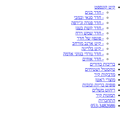
קיט קונספט
- חדר בנים
- חדר סנאי ובמבי
- חדר פנדה וג'ירפה
- חדר קשת בענן
- חדר שמש וירח
- פונפון של חדר
- קיט ארנב מורחב
- קיט בלרינה
- חדר נורדי בגווני אדמה
- חדר אווזים
בריכות כדורים
טקסטיל ושטיחים
מדבקות קיר
מוצרי ראטן
פופים כריות ובובות
ריהוט משלים
תמונות קיר
התחברות
053-3482686