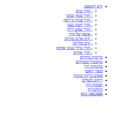
קיט קונספט
- חדר בנים
- חדר סנאי ובמבי
- חדר פנדה וג'ירפה
- חדר קשת בענן
- חדר שמש וירח
- פונפון של חדר
- קיט ארנב מורחב
- קיט בלרינה
- חדר נורדי בגווני אדמה
- חדר אווזים
בריכות כדורים
טקסטיל ושטיחים
מדבקות קיר
מוצרי ראטן
פופים כריות ובובות
ריהוט משלים
תמונות קיר
התחברות
053-3482686