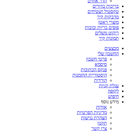
חדר אווזים
בריכות כדורים
טקסטיל ושטיחים
מדבקות קיר
מוצרי ראטן
פופים כריות ובובות
ריהוט משלים
תמונות קיר
מבצעים
החשבון שלי
פרטי חשבון
סיסמא
פנקס הכתובות
היסטוריית ההזמנות
הורדות
עגלת קניות
לקופה
חיפוש
מידע נוסף
אודות
מדיניות הפרטיות
הצהרת נגישות
תקנון
צרו קשר