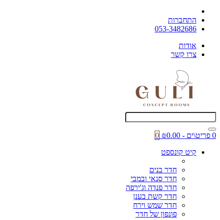
התחברות
053-3482686
אודות
צרו קשר
0 פריט\ים - ₪0.00
0
קיט קונספט
חדר בנים
חדר סנאי ובמבי
חדר פנדה וג'ירפה
חדר קשת בענן
חדר שמש וירח
פונפון של חדר