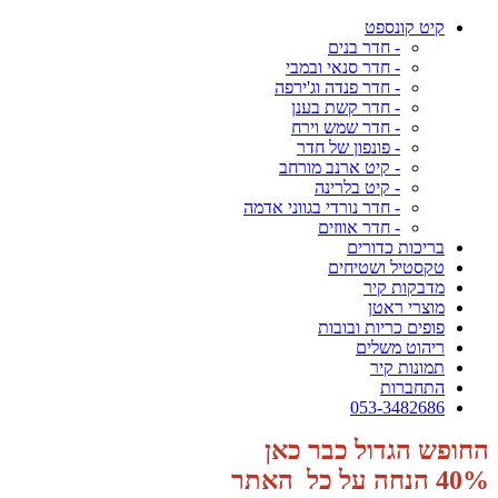
קיט קונספט
- חדר בנים
- חדר סנאי ובמבי
- חדר פנדה וג'ירפה
- חדר קשת בענן
- חדר שמש וירח
- פונפון של חדר
- קיט ארנב מורחב
- קיט בלרינה
- חדר נורדי בגווני אדמה
- חדר אווזים
בריכות כדורים
טקסטיל ושטיחים
מדבקות קיר
מוצרי ראטן
פופים כריות ובובות
ריהוט משלים
תמונות קיר
התחברות
053-3482686
החופש הגדול כבר כאן
40% הנחה על כל האתר