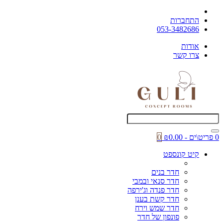
התחברות
053-3482686
אודות
צרו קשר
0 פריט\ים - ₪0.00
0
קיט קונספט
חדר בנים
חדר סנאי ובמבי
חדר פנדה וג'ירפה
חדר קשת בענן
חדר שמש וירח
פונפון של חדר