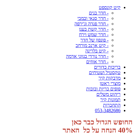
קיט קונספט
- חדר בנים
- חדר סנאי ובמבי
- חדר פנדה וג'ירפה
- חדר קשת בענן
- חדר שמש וירח
- פונפון של חדר
- קיט ארנב מורחב
- קיט בלרינה
- חדר נורדי בגווני אדמה
- חדר אווזים
בריכות כדורים
טקסטיל ושטיחים
מדבקות קיר
מוצרי ראטן
פופים כריות ובובות
ריהוט משלים
תמונות קיר
התחברות
053-3482686
החופש הגדול כבר כאן
40% הנחה על כל האתר