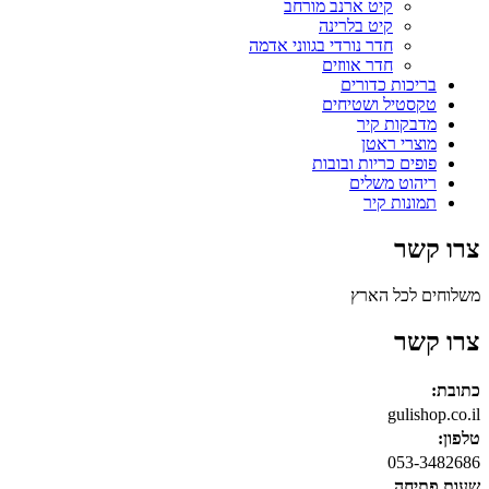
קיט ארנב מורחב
קיט בלרינה
חדר נורדי בגווני אדמה
חדר אווזים
בריכות כדורים
טקסטיל ושטיחים
מדבקות קיר
מוצרי ראטן
פופים כריות ובובות
ריהוט משלים
תמונות קיר
צרו קשר
משלוחים לכל הארץ
צרו קשר
כתובת:
gulishop.co.il
טלפון:
053-3482686
שעות פתיחה