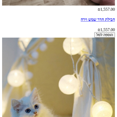
₪1,557.00
חבילת חדר שמש וירח
₪1,557.00
הוספה לסל