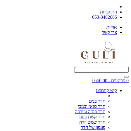
התחברות
053-3482686
אודות
צרו קשר
0 פריט\ים - ₪0.00
0
קיט קונספט
חדר בנים
חדר סנאי ובמבי
חדר פנדה וג'ירפה
חדר קשת בענן
חדר שמש וירח
פונפון של חדר