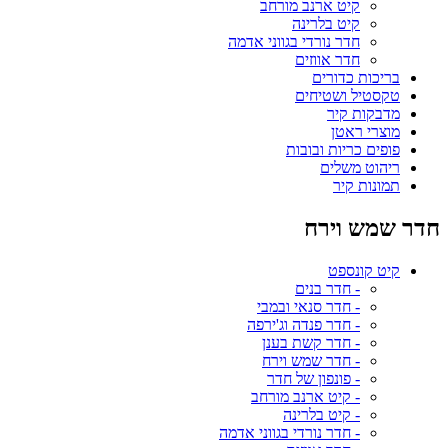
קיט ארנב מורחב
קיט בלרינה
חדר נורדי בגווני אדמה
חדר אווזים
בריכות כדורים
טקסטיל ושטיחים
מדבקות קיר
מוצרי ראטן
פופים כריות ובובות
ריהוט משלים
תמונות קיר
חדר שמש וירח
קיט קונספט
- חדר בנים
- חדר סנאי ובמבי
- חדר פנדה וג'ירפה
- חדר קשת בענן
- חדר שמש וירח
- פונפון של חדר
- קיט ארנב מורחב
- קיט בלרינה
- חדר נורדי בגווני אדמה