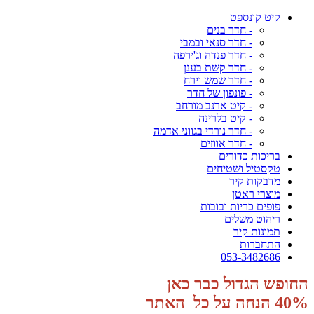
קיט קונספט
- חדר בנים
- חדר סנאי ובמבי
- חדר פנדה וג'ירפה
- חדר קשת בענן
- חדר שמש וירח
- פונפון של חדר
- קיט ארנב מורחב
- קיט בלרינה
- חדר נורדי בגווני אדמה
- חדר אווזים
בריכות כדורים
טקסטיל ושטיחים
מדבקות קיר
מוצרי ראטן
פופים כריות ובובות
ריהוט משלים
תמונות קיר
התחברות
053-3482686
החופש הגדול כבר כאן
40% הנחה על כל האתר