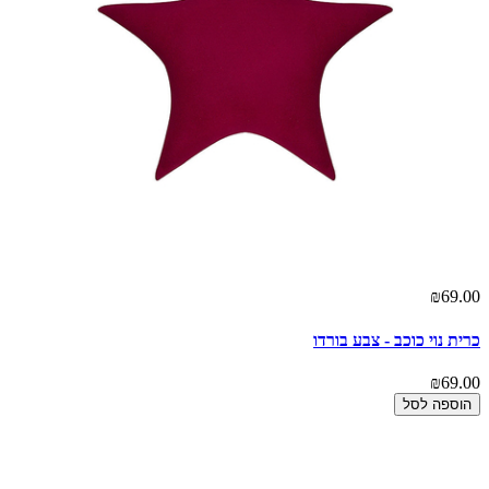
₪69.00
כרית נוי כוכב - צבע בורדו
₪69.00
הוספה לסל