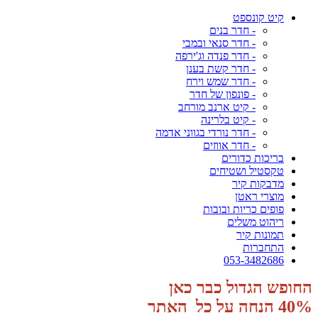
קיט קונספט
- חדר בנים
- חדר סנאי ובמבי
- חדר פנדה וג'ירפה
- חדר קשת בענן
- חדר שמש וירח
- פונפון של חדר
- קיט ארנב מורחב
- קיט בלרינה
- חדר נורדי בגווני אדמה
- חדר אווזים
בריכות כדורים
טקסטיל ושטיחים
מדבקות קיר
מוצרי ראטן
פופים כריות ובובות
ריהוט משלים
תמונות קיר
התחברות
053-3482686
החופש הגדול כבר כאן
40% הנחה על כל האתר