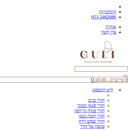
התחברות
053-3482686
אודות
צרו קשר
0 פריט\ים - ₪0.00
0
קיט קונספט
חדר בנים
חדר סנאי ובמבי
חדר פנדה וג'ירפה
חדר קשת בענן
חדר שמש וירח
פונפון של חדר