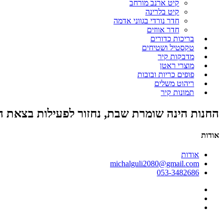
קיט ארנב מורחב
קיט בלרינה
חדר נורדי בגווני אדמה
חדר אווזים
בריכות כדורים
טקסטיל ושטיחים
מדבקות קיר
מוצרי ראטן
פופים כריות ובובות
ריהוט משלים
תמונות קיר
החנות הינה שומרת שבת, נחזור לפעילות בצאת 
אודות
אודות
michalguli2080@gmail.com
053-3482686